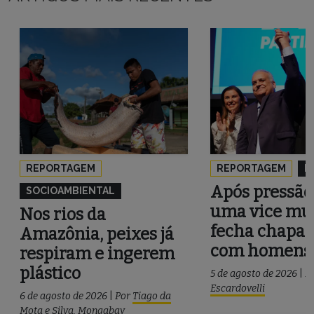
REPORTAGEM
REPORTAGEM
P
Após pressão
SOCIOAMBIENTAL
uma vice mul
Nos rios da
fecha chapa 
Amazônia, peixes já
com homens
respiram e ingerem
plástico
5 de agosto de 2026
|
P
Escardovelli
6 de agosto de 2026
|
Por
Tiago da
Mota e Silva
,
Mongabay