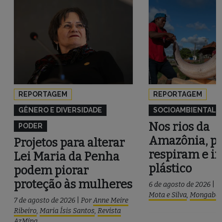
REPORTAGEM
REPORTAGEM
GÊNERO E DIVERSIDADE
SOCIOAMBIENTAL
Nos rios da
PODER
Amazônia, pe
Projetos para alterar
respiram e i
Lei Maria da Penha
plástico
podem piorar
proteção às mulheres
6 de agosto de 2026
|
P
Mota e Silva
,
Mongaba
7 de agosto de 2026
|
Por
Anne Meire
Ribeiro
,
Maria Ísis Santos
,
Revista
AzMina