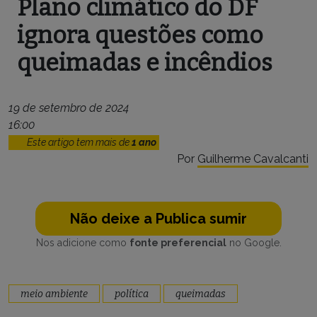
Plano climático do DF
ignora questões como
queimadas e incêndios
19 de setembro de 2024
16:00
Este artigo tem mais de
1 ano
Por
Guilherme Cavalcanti
Não deixe a Publica sumir
Nos adicione como
fonte preferencial
no Google.
meio ambiente
política
queimadas