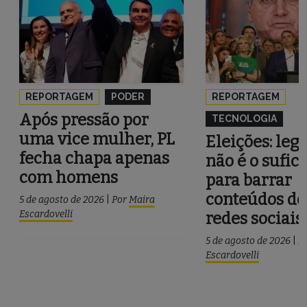
REPORTAGEM
PODER
REPORTAGEM
Após pressão por
TECNOLOGIA
uma vice mulher, PL
Eleições: leg
fecha chapa apenas
não é o sufic
com homens
para barrar
conteúdos de
5 de agosto de 2026
|
Por
Maira
Escardovelli
redes sociais
5 de agosto de 2026
|
P
Escardovelli