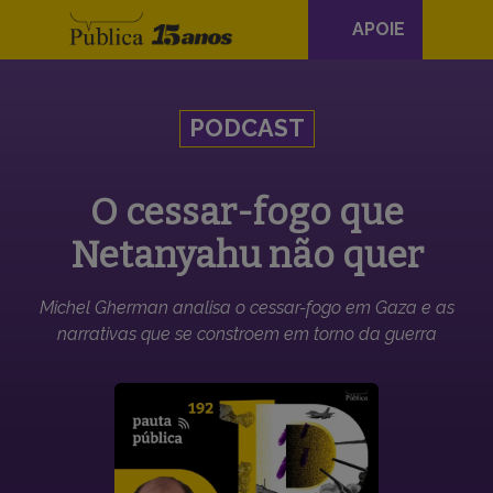
Navegação
APOIE
principal
Skip to content
PODCAST
O cessar-fogo que
Netanyahu não quer
Michel Gherman analisa o cessar-fogo em Gaza e as
narrativas que se constroem em torno da guerra