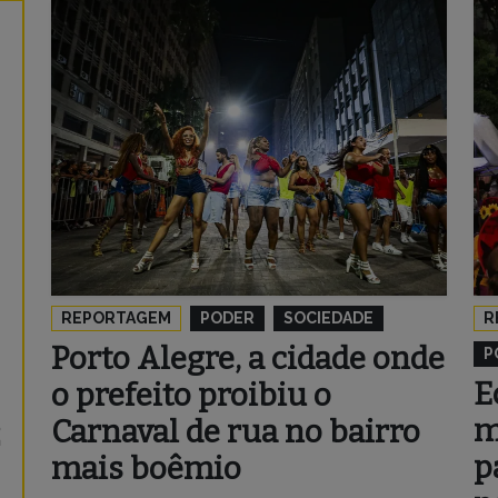
REPORTAGEM
PODER
SOCIEDADE
R
Porto Alegre, a cidade onde
P
E
o prefeito proibiu o
m
Carnaval de rua no bairro
p
mais boêmio