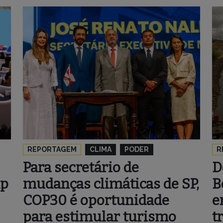
REPORTAGEM
CLIMA
PODER
R
Para secretário de
D
mp
mudanças climáticas de SP,
B
COP30 é oportunidade
e
para estimular turismo
t