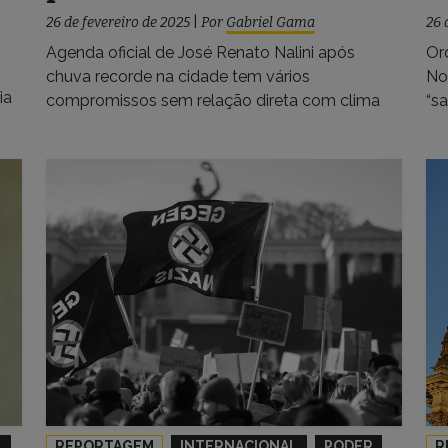
26 de fevereiro de 2025
|
Por
Gabriel Gama
26 
Agenda oficial de José Renato Nalini após
Or
chuva recorde na cidade tem vários
No
ia
compromissos sem relação direta com clima
“sa
L
REPORTAGEM
INTERNACIONAL
PODER
R