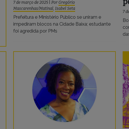
p
7 de março de 2025
|
Por
Gregório
Mascarenhas/Matinal
,
Isabel Seta
7 d
Prefeitura e Ministério Público se uniram e
Bo
impediram blocos na Cidade Baixa; estudante
co
foi agredida por PMs
da