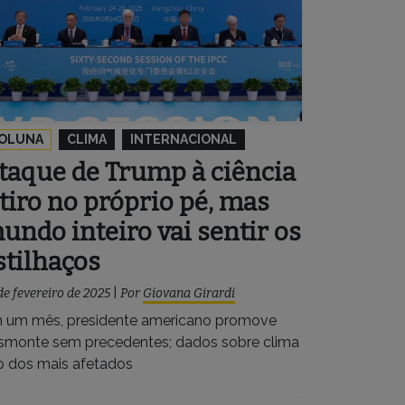
OLUNA
CLIMA
INTERNACIONAL
taque de Trump à ciência
 tiro no próprio pé, mas
undo inteiro vai sentir os
stilhaços
de fevereiro de 2025
|
Por
Giovana Girardi
 um mês, presidente americano promove
smonte sem precedentes; dados sobre clima
o dos mais afetados