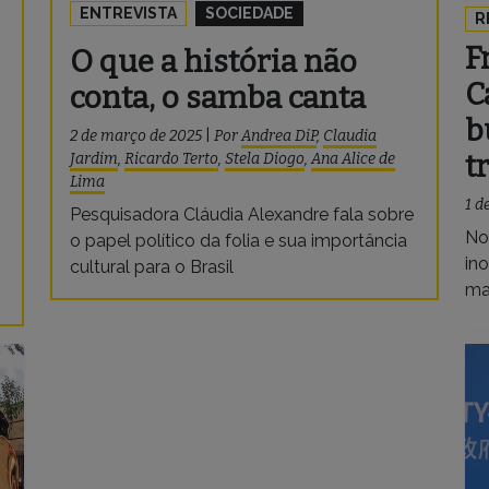
ENTREVISTA
SOCIEDADE
R
F
O que a história não
C
conta, o samba canta
b
2 de março de 2025
|
Por
Andrea DiP
,
Claudia
t
Jardim
,
Ricardo Terto
,
Stela Diogo
,
Ana Alice de
Lima
1 d
Pesquisadora Cláudia Alexandre fala sobre
No
o papel político da folia e sua importância
in
cultural para o Brasil
ma