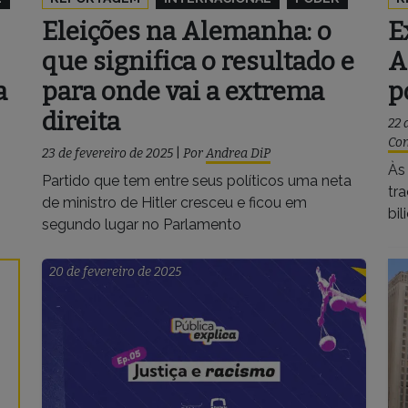
Eleições na Alemanha: o
E
que significa o resultado e
A
a
para onde vai a extrema
p
direita
22 
Con
23 de fevereiro de 2025
|
Por
Andrea DiP
Às
Partido que tem entre seus políticos uma neta
tr
de ministro de Hitler cresceu e ficou em
bil
segundo lugar no Parlamento
20 de fevereiro de 2025