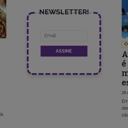
NEWSLETTER!
C
A
é
m
e
28 
Em
de
da
sã