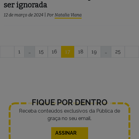
ser ignorada
12 de março de 2024
|
Por
Natalia Viana
Navegação
1
…
15
16
17
18
19
…
25
por
posts
FIQUE POR DENTRO
Receba conteúdos exclusivos da Pública de
graça no seu email.
ASSINAR