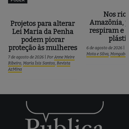
PODER
Nos rios
Amazônia, p
Projetos para alterar
respiram e 
Lei Maria da Penha
plásti
podem piorar
proteção às mulheres
6 de agosto de 2026
|
P
Mota e Silva
,
Mongaba
7 de agosto de 2026
|
Por
Anne Meire
Ribeiro
,
Maria Ísis Santos
,
Revista
AzMina