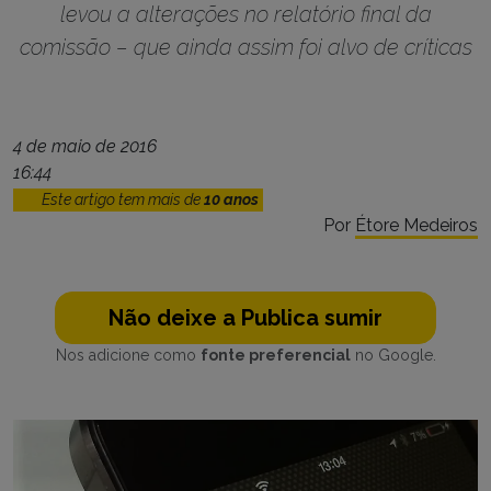
levou a alterações no relatório final da
comissão – que ainda assim foi alvo de críticas
4 de maio de 2016
16:44
Este artigo tem mais de
10 anos
Por
Étore Medeiros
Não deixe a Publica sumir
Nos adicione como
fonte preferencial
no Google.