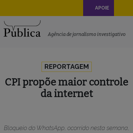
Navegação
APOIE
principal
Skip to content
Agência de jornalismo investigativo
REPORTAGEM
CPI propõe maior controle
da internet
Bloqueio do WhatsApp, ocorrido nesta semana,