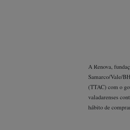
O abastecimento 
confiança na águ
falaram que está
mineral] pra faze
comerciante Márc
A Renova, fundaçã
Samarco/Vale/BHP
(TTAC) com o gov
valadarenses con
hábito de compra