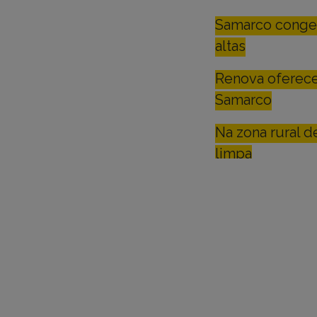
Samarco congelo
altas
Renova oferece
Samarco
Na zona rural 
limpa
SOCIOAMBIENTAL
Minas Gerais
mineração
Rio Doce
Samarco