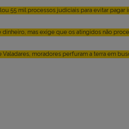
u 55 mil processos judiciais para evitar pagar 
 dinheiro, mas exige que os atingidos não proc
de Valadares, moradores perfuram a terra em bu