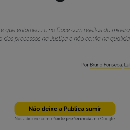
re que enlameou o rio Doce com rejeitos da mine
 dos processos na Justiça e não confia na qualida
Por
Bruno Fonseca
,
Lu
Não deixe a Publica sumir
Nos adicione como
fonte preferencial
no Google.