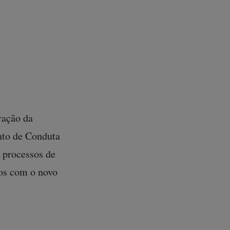
 rio, mas a
sa água ainda. Já
pro [água
ue não”, afirma a
ração da
nto de Conduta
 processos de
tos com o novo