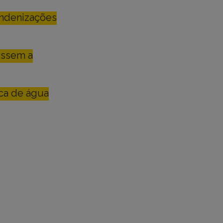
indenizações
essem a
sca de água