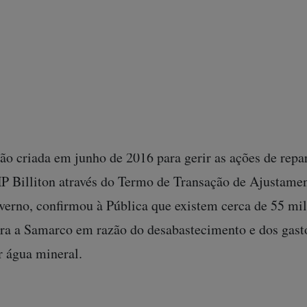
foi retomado uma semana depois de a lama ter tomado o
a não é mais a mesma. “Não tenho coragem de tomar des
 boa, que dá pra tomar, mas eu não tenho coragem. Com
r comida. Só para tomar banho, lavar roupa e vasilhas q
ia Andrade.
o criada em junho de 2016 para gerir as ações de repa
 Billiton através do Termo de Transação de Ajustame
erno, confirmou à Pública que existem cerca de 55 mil
tra a Samarco em razão do desabastecimento e dos gas
r água mineral.