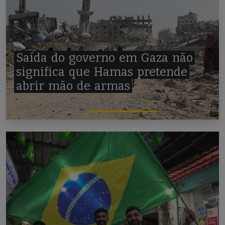
Saída
do
governo
em
Gaza
não
significa
que
Hamas
pretende
abrir
mão
de
armas
8 de julho de 2026
|
por
João Paulo Charleaux