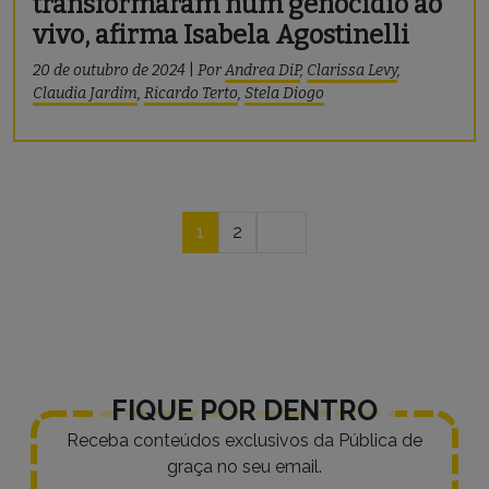
transformaram num genocídio ao
vivo, afirma Isabela Agostinelli
20 de outubro de 2024
|
Por
Andrea DiP
,
Clarissa Levy
,
Claudia Jardim
,
Ricardo Terto
,
Stela Diogo
Navegação
1
2
por
posts
FIQUE POR DENTRO
Receba conteúdos exclusivos da Pública de
graça no seu email.