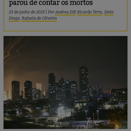
parou de contar os mortos
23 de junho de 2025
|
Por
Andrea DiP
,
Ricardo Terto
,
Stela
Diogo
,
Rafaela de Oliveira