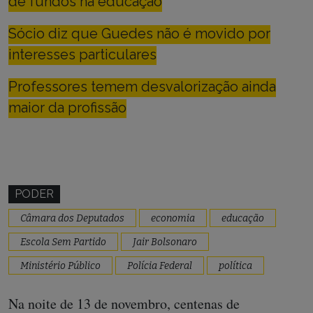
de fundos na educação
Sócio diz que Guedes não é movido por
interesses particulares
Professores temem desvalorização ainda
maior da profissão
PODER
Câmara dos Deputados
economia
educação
Escola Sem Partido
Jair Bolsonaro
Ministério Público
Polícia Federal
política
Na noite de 13 de novembro, centenas de