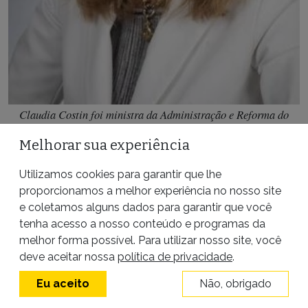
Claudia Costin foi ministra da Administração e Reforma do
Estado e secretária municipal de Educação no Rio de Janeiro
Melhorar sua experiência
Como mostrou uma
reportagem recente
do
Utilizamos cookies para garantir que lhe
Washington Post
, muitas escolas continuaram a
proporcionamos a melhor experiência no nosso site
e coletamos alguns dados para garantir que você
sofrer com falta de verba após a flexibilização do
tenha acesso a nosso conteúdo e programas da
sistema, principalmente as localizadas em regiões
melhor forma possível. Para utilizar nosso site, você
deve aceitar nossa
política de privacidade
.
carentes, as que recebiam estudantes de alto risco e
as que tinham número baixo de matrículas. O
Eu aceito
Não, obrigado
percentual de estudantes da rede pública nunca se