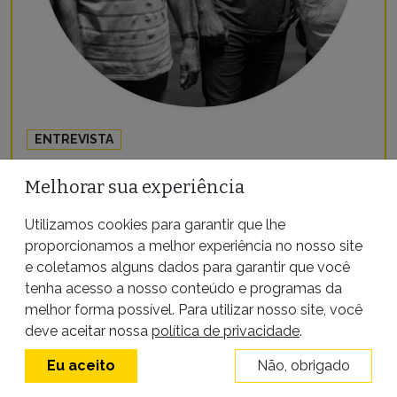
ENTREVISTA
Melhorar sua experiência
“O governo não diz que vai
Utilizamos cookies para garantir que lhe
combater o crime organizado? Vá
proporcionamos a melhor experiência no nosso site
lá no assentamento e combata”, diz
e coletamos alguns dados para garantir que você
agricultor jurado de morte no Pará
tenha acesso a nosso conteúdo e programas da
melhor forma possível. Para utilizar nosso site, você
deve aceitar nossa
política de privacidade
.
12 de abril de 2019
|
Por
Ciro Barros
Eu aceito
Não, obrigado