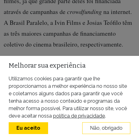
filmes, já que grande parte deles foi financiada
através de campanhas de
crowdfunding
na internet.
A Brasil Paralelo, a Ivin Films e Josias Teófilo têm
as três maiores campanhas de financiamento
coletivo do cinema brasileiro, respectivamente.
Olavo de Carvalho divulga amplamente os filmes e
Melhorar sua experiência
suas campanhas de financiamento, inclusive
Utilizamos cookies para garantir que lhe
publicando anúncios patrocinados em página do
proporcionamos a melhor experiência no nosso site
Facebook.
e coletamos alguns dados para garantir que você
tenha acesso a nosso conteúdo e programas da
melhor forma possível. Para utilizar nosso site, você
deve aceitar nossa
política de privacidade
.
Eu aceito
Não, obrigado