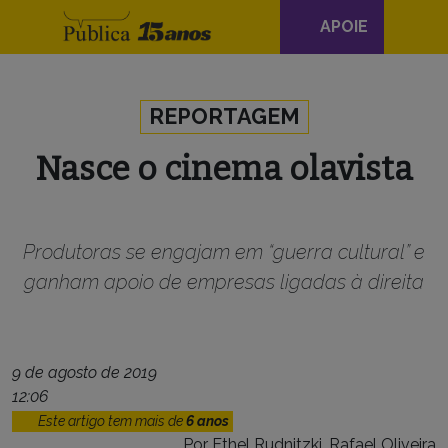
Navegação
APOIE
principal
Skip to content
REPORTAGEM
Nasce o cinema olavista
Produtoras se engajam em “guerra cultural” e
ganham apoio de empresas ligadas à direita
9 de agosto de 2019
12:06
Este artigo tem mais de
6 anos
Por
Ethel Rudnitzki
,
Rafael Oliveira