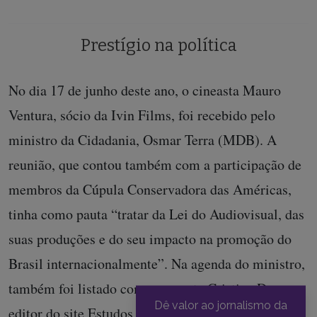
Prestígio na política
No dia 17 de junho deste ano, o cineasta Mauro
Ventura, sócio da Ivin Films, foi recebido pelo
ministro da Cidadania, Osmar Terra (MDB). A
reunião, que contou também com a participação de
membros da Cúpula Conservadora das Américas,
tinha como pauta “tratar da Lei do Audiovisual, das
suas produções e do seu impacto na promoção do
Brasil internacionalmente”. Na agenda do ministro,
também foi listado como presente Cristian Derosa,
Dê valor ao jornalismo da
editor do site Estudos Nacionais, que não aparece