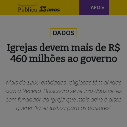
Navegação
APOIE
principal
Skip to content
DADOS
Igrejas devem mais de R$
460 milhões ao governo
Mais de 1.200 entidades religiosas têm dívidas
com a Receita; Bolsonaro se reuniu duas vezes
com fundador da igreja que mais deve e disse
querer “fazer justiça para os pastores”