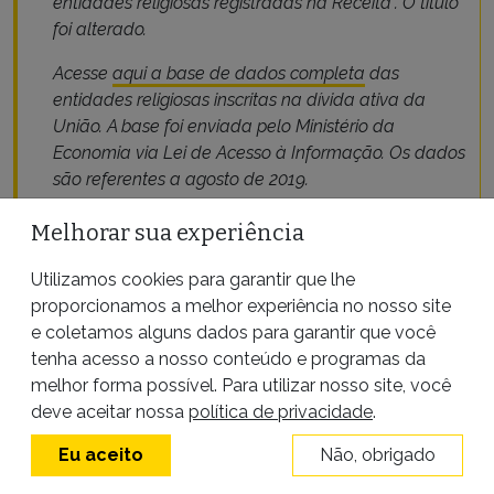
entidades religiosas registradas na Receita”. O título
foi alterado.
Acesse
aqui a base de dados completa
das
entidades religiosas inscritas na dívida ativa da
União. A base foi enviada pelo Ministério da
Economia via Lei de Acesso à Informação. Os dados
são referentes a agosto de 2019.
Melhorar sua experiência
Utilizamos cookies para garantir que lhe
proporcionamos a melhor experiência no nosso site
e coletamos alguns dados para garantir que você
ENTRE EM CONTATO
tenha acesso a nosso conteúdo e programas da
melhor forma possível. Para utilizar nosso site, você
deve aceitar nossa
política de privacidade
.
Eu aceito
Não, obrigado
Bruno Fonseca