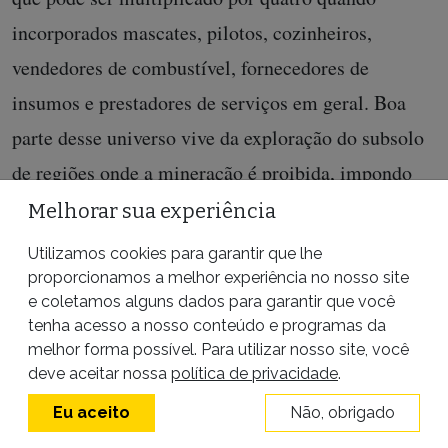
incorporados mascates, pilotos, cozinheiros,
vendedores de combustível, fornecedores de
insumos e prestadores de serviços em geral. Boa
parte desse universo vive da exploração do subsolo
de regiões onde a mineração é proibida, impondo
custos sociais e de saúde às populações indígenas e
Melhorar sua experiência
ribeirinhas e ao meio ambiente.
Utilizamos cookies para garantir que lhe
proporcionamos a melhor experiência no nosso site
Para o MPF, os interesses em jogo passam à
e coletamos alguns dados para garantir que você
margem dos discursos oficiais e privados sobre
tenha acesso a nosso conteúdo e programas da
melhor forma possível. Para utilizar nosso site, você
solução de problemas sociais com a legalização da
deve aceitar nossa
política de privacidade
.
atividade garimpeira. “Tem de tirar da cabeça a
Eu aceito
Não, obrigado
imagem do garimpeiro com picareta e bateia, que