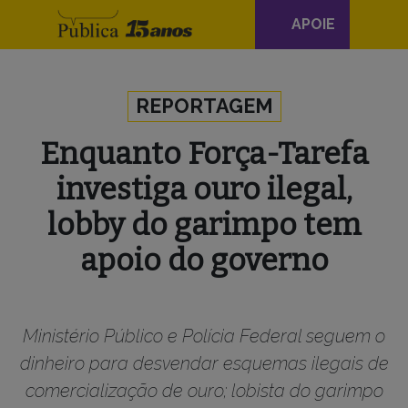
Navegação
APOIE
principal
Skip to content
REPORTAGEM
Enquanto Força-Tarefa
investiga ouro ilegal,
lobby do garimpo tem
apoio do governo
Ministério Público e Polícia Federal seguem o
dinheiro para desvendar esquemas ilegais de
comercialização de ouro; lobista do garimpo