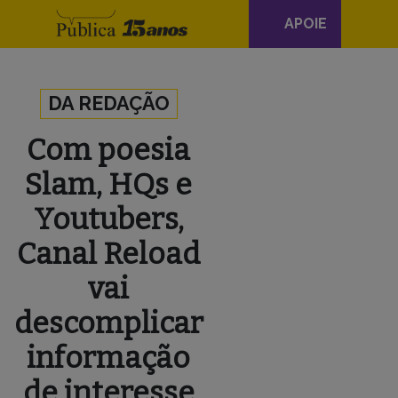
Navegação
APOIE
principal
Skip to content
DA REDAÇÃO
Com poesia
Slam, HQs e
Youtubers,
Canal Reload
vai
descomplicar
informação
de interesse