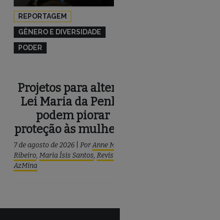
REPORTAGEM
REPORTAGEM
GÊNERO E DIVERSIDADE
SOCIOAMBIENTAL
PODER
Nos rios
Amazônia, p
Projetos para alterar
respiram e 
Lei Maria da Penha
plásti
podem piorar
proteção às mulheres
6 de agosto de 2026
|
P
Mota e Silva
,
Mongaba
7 de agosto de 2026
|
Por
Anne Meire
Ribeiro
,
Maria Ísis Santos
,
Revista
AzMina