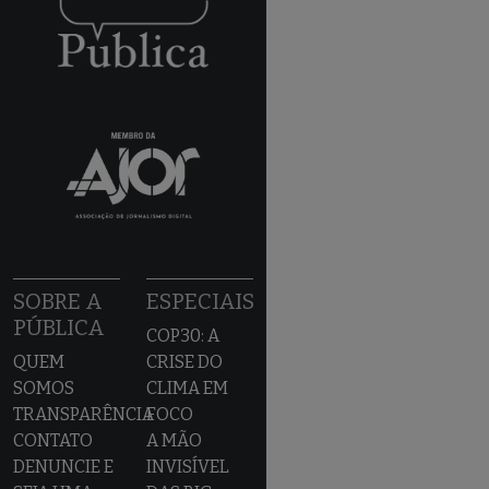
SOBRE A
ESPECIAIS
PÚBLICA
COP30: A
QUEM
CRISE DO
SOMOS
CLIMA EM
TRANSPARÊNCIA
FOCO
CONTATO
A MÃO
DENUNCIE E
INVISÍVEL