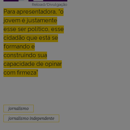
Reload/Divulgação
Para apresentadora, “o
jovem é justamente
esse ser político, esse
cidadão que está se
formando e
construindo sua
capacidade de opinar
com firmeza”
jornalismo
jornalismo independente