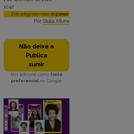
12:42
Este artigo tem mais de
5 anos
Por
Giulia Afiune
Não deixe a
Publica
sumir
Nos adicione como
fonte
preferencial
no Google.