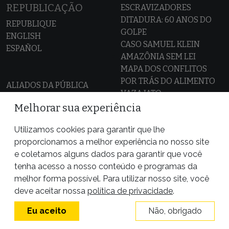
REPUBLICAÇÃO
ESCRAVIZADORES
DITADURA: 60 ANOS DO
REPUBLIQUE
GOLPE
ENGLISH
CASO SAMUEL KLEIN
ESPAÑOL
AMAZÔNIA SEM LEI
MAPA DOS CONFLITOS
POR TRÁS DO ALIMENTO
ALIADOS DA PÚBLICA
VAZA JATO
Melhorar sua experiência
Utilizamos cookies para garantir que lhe
proporcionamos a melhor experiência no nosso site
e coletamos alguns dados para garantir que você
tenha acesso a nosso conteúdo e programas da
melhor forma possível. Para utilizar nosso site, você
deve aceitar nossa
política de privacidade
.
Eu aceito
Não, obrigado