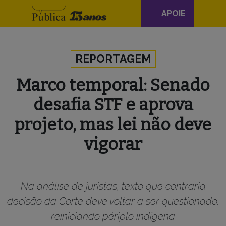
Navegação
APOIE
principal
Skip to content
REPORTAGEM
Marco temporal: Senado
desafia STF e aprova
projeto, mas lei não deve
vigorar
Na análise de juristas, texto que contraria
decisão da Corte deve voltar a ser questionado,
reiniciando périplo indígena