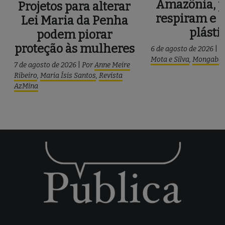
Amazônia, p
Projetos para alterar
respiram e 
Lei Maria da Penha
plásti
podem piorar
proteção às mulheres
6 de agosto de 2026
|
P
Mota e Silva
,
Mongaba
7 de agosto de 2026
|
Por
Anne Meire
Ribeiro
,
Maria Ísis Santos
,
Revista
AzMina