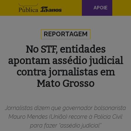
Navegação
APOIE
principal
Skip to content
REPORTAGEM
No STF, entidades
apontam assédio judicial
contra jornalistas em
Mato Grosso
Jornalistas dizem que governador bolsonarista
Mauro Mendes (União) recorre à Polícia Civil
para fazer “assédio judicial”