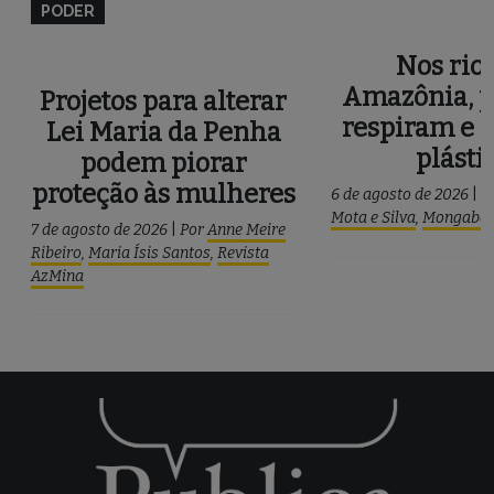
PODER
Nos rios
Amazônia, p
Projetos para alterar
respiram e 
Lei Maria da Penha
plásti
podem piorar
proteção às mulheres
6 de agosto de 2026
|
P
Mota e Silva
,
Mongaba
7 de agosto de 2026
|
Por
Anne Meire
Ribeiro
,
Maria Ísis Santos
,
Revista
AzMina