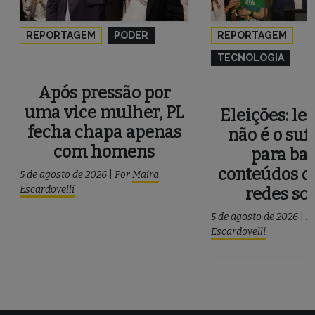
REPORTAGEM
PODER
REPORTAGEM
TECNOLOGIA
Após pressão por
uma vice mulher, PL
Eleições: le
fecha chapa apenas
não é o suf
com homens
para ba
conteúdos d
5 de agosto de 2026
|
Por
Maira
Escardovelli
redes soc
5 de agosto de 2026
|
P
Escardovelli