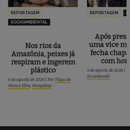
REPORTAGEM
REPORTAGEM
P
SOCIOAMBIENTAL
Após press
uma vice mu
Nos rios da
fecha chapa
Amazônia, peixes já
com ho
respiram e ingerem
plástico
5 de agosto de 2026
|
P
Escardovelli
6 de agosto de 2026
|
Por
Tiago da
Mota e Silva
,
Mongabay