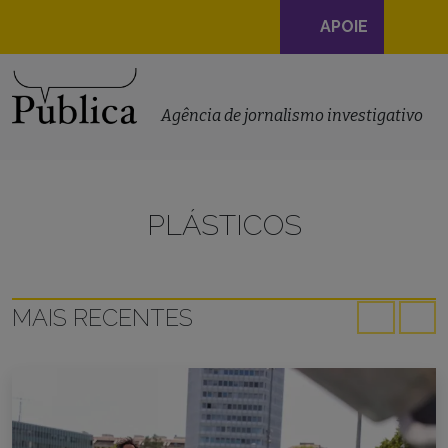
Navegação
APOIE
principal
Skip to content
Agência de jornalismo investigativo
PLÁSTICOS
MAIS RECENTES