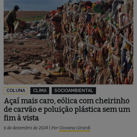
COLUNA
CLIMA
SOCIOAMBIENTAL
Açaí mais caro, eólica com cheirinho
de carvão e poluição plástica sem um
fim à vista
6 de dezembro de 2024
|
Por
Giovana Girardi