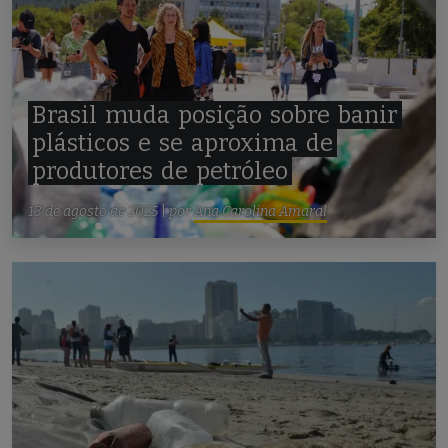
Brasil
muda
posição
sobre
banir
plásticos
e
se
aproxima
de
produtores
de
petróleo
13 de agosto de 2025
|
por
Ana Carolina Amaral