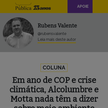
Navegação
Skip to content
APOIE
principal
Rubens Valente
@rubensvalente
Leia mais deste autor
COLUNA
Em ano de COP e crise
climática, Alcolumbre e
Motta nada têm a dizer