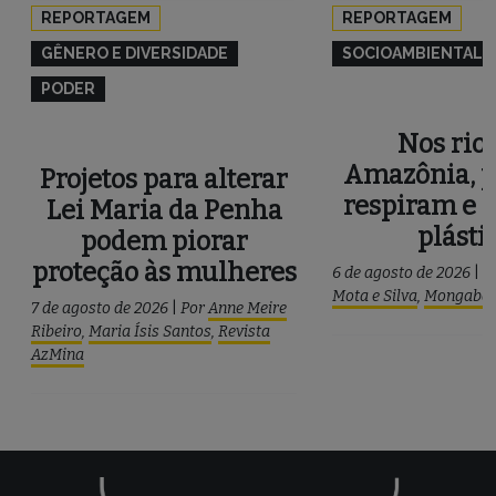
REPORTAGEM
REPORTAGEM
GÊNERO E DIVERSIDADE
SOCIOAMBIENTAL
PODER
Nos rios
Amazônia, p
Projetos para alterar
respiram e 
Lei Maria da Penha
plásti
podem piorar
proteção às mulheres
6 de agosto de 2026
|
P
Mota e Silva
,
Mongaba
7 de agosto de 2026
|
Por
Anne Meire
Ribeiro
,
Maria Ísis Santos
,
Revista
AzMina