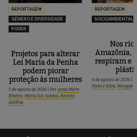
REPORTAGEM
REPORTAGEM
GÊNERO E DIVERSIDADE
SOCIOAMBIENTAL
PODER
Nos rios
Amazônia, p
Projetos para alterar
respiram e 
Lei Maria da Penha
plásti
podem piorar
proteção às mulheres
6 de agosto de 2026
|
P
Mota e Silva
,
Mongaba
7 de agosto de 2026
|
Por
Anne Meire
Ribeiro
,
Maria Ísis Santos
,
Revista
AzMina