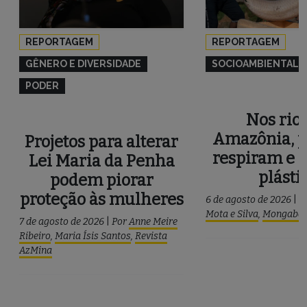
REPORTAGEM
REPORTAGEM
GÊNERO E DIVERSIDADE
SOCIOAMBIENTAL
PODER
Nos rios
Amazônia, p
Projetos para alterar
respiram e 
Lei Maria da Penha
plásti
podem piorar
proteção às mulheres
6 de agosto de 2026
|
P
Mota e Silva
,
Mongaba
7 de agosto de 2026
|
Por
Anne Meire
Ribeiro
,
Maria Ísis Santos
,
Revista
AzMina