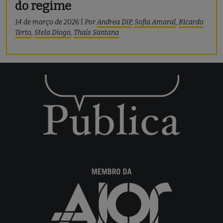
do regime
14 de março de 2026
|
Por
Andrea DiP
,
Sofia Amaral
,
Ricardo
Terto
,
Stela Diogo
,
Thaís Santana