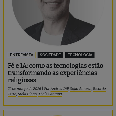
ENTREVISTA
SOCIEDADE
TECNOLOGIA
Fé e IA: como as tecnologias estão
transformando as experiências
religiosas
22 de março de 2026
|
Por
Andrea DiP
,
Sofia Amaral
,
Ricardo
Terto
,
Stela Diogo
,
Thaís Santana