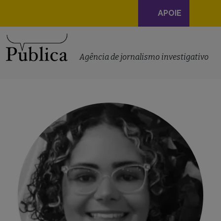
Navegação
APOIE
principal
Skip to content
Agência de jornalismo investigativo