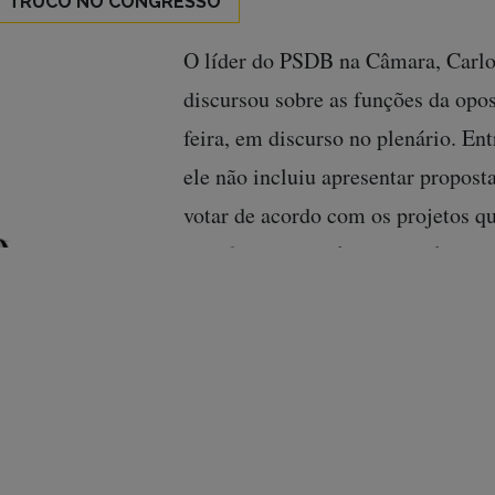
TRUCO NO CONGRESSO
O líder do PSDB na Câmara, Carlo
discursou sobre as funções da opos
feira, em discurso no plenário. Ent
ele não incluiu apresentar proposta
votar de acordo com os projetos 
beneficiar a população brasileira.
Perguntamos:
– O papel da oposição se resume 
governo?
– A oposição não deve tentar me