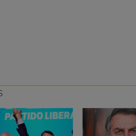
FIQUE POR DENTRO
eceba conteúdos exclusivos da Pública de graça no seu emai
ASSINAR
S