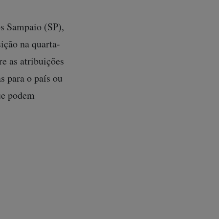
s Sampaio (SP),
ição na quarta-
re as atribuições
s para o país ou
que podem
a votar contra o
lhorar as