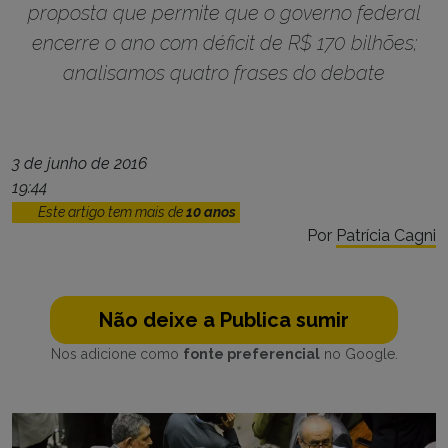
proposta que permite que o governo federal
encerre o ano com déficit de R$ 170 bilhões;
analisamos quatro frases do debate
3 de junho de 2016
19:44
Este artigo tem mais de
10 anos
Por
Patrícia Cagni
Não deixe a Publica sumir
Nos adicione como
fonte preferencial
no Google.