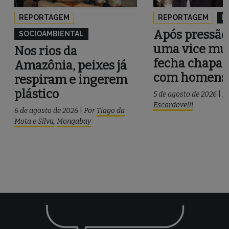
REPORTAGEM
REPORTAGEM
P
Após pressão
SOCIOAMBIENTAL
uma vice mul
Nos rios da
fecha chapa 
Amazônia, peixes já
com homens
respiram e ingerem
plástico
5 de agosto de 2026
|
P
Escardovelli
6 de agosto de 2026
|
Por
Tiago da
Mota e Silva
,
Mongabay