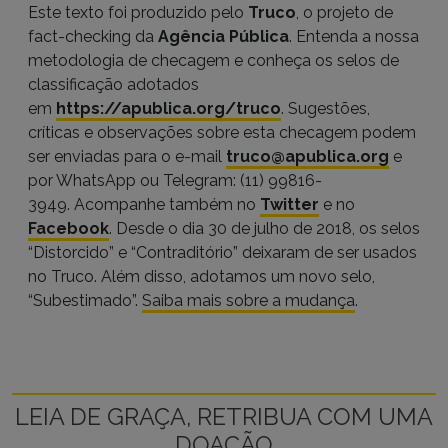
Este texto foi produzido pelo
Truco
, o projeto de
fact-checking da
Agência Pública
. Entenda a nossa
metodologia de checagem e conheça os selos de
classificação adotados
em
https://apublica.org/truco
. Sugestões,
críticas e observações sobre esta checagem podem
ser enviadas para o e-mail
truco@apublica.org
e
por WhatsApp ou Telegram: (11) 99816-
3949. Acompanhe também no
Twitter
e no
Facebook
. Desde o dia 30 de julho de 2018, os selos
“Distorcido” e “Contraditório” deixaram de ser usados
no Truco. Além disso, adotamos um novo selo,
“Subestimado”.
Saiba mais sobre a mudança
.
LEIA DE GRAÇA, RETRIBUA COM UMA
DOAÇÃO