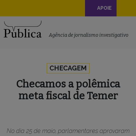
Navegação
APOIE
principal
Skip to content
Agência de jornalismo investigativo
CHECAGEM
Checamos a polêmica
meta fiscal de Temer
No dia 25 de maio, parlamentares aprovaram