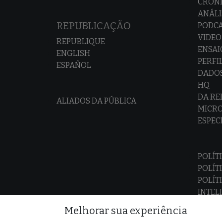
CRÔNI
ANÁLI
REPUBLICAÇÃO
PODC
VIDEO
REPUBLIQUE
ENSAI
ENGLISH
PERFI
ESPAÑOL
DADO
HQ
DA R
ALIADOS DA PÚBLICA
MICR
ESPEC
POLÍT
POLÍT
POLÍT
INTEL
Melhorar sua experiência