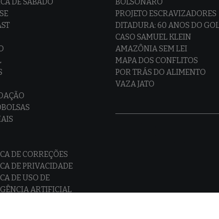
CA DE SÁBADO
BOLSONARO
SE
PROJETO ESCRAVIZADORES
AST
DITADURA: 60 ANOS DO GO
CASO SAMUEL KLEIN
O
AMAZÔNIA SEM LEI
L
MAPA DOS CONFLITOS
S
POR TRÁS DO ALIMENTO
VAZA JATO
EDAÇÃO
OBOLSAS
IAIS
ICA DE CORREÇÕES
ICA DE PRIVACIDADE
ICA DE USO DE
IGÊNCIA ARTIFICIAL