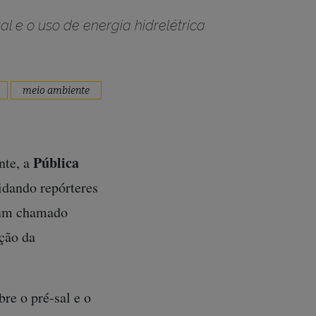
al e o uso de energia hidrelétrica
meio ambiente
Pública
nte, a
idando repórteres
e um chamado
ção da
bre o pré-sal e o