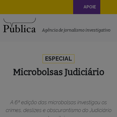
Navegação
APOIE
principal
Skip to content
Agência de jornalismo investigativo
ESPECIAL
Microbolsas Judiciário
A 6ª edição das microbolsas investigou os
crimes, deslizes e obscurantismo do Judiciário