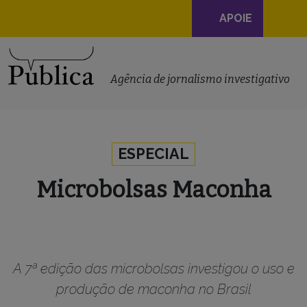
Navegação
APOIE
principal
Skip to content
Agência de jornalismo investigativo
ESPECIAL
Microbolsas Maconha
A 7ª edição das microbolsas investigou o uso e
produção de maconha no Brasil