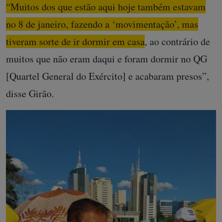
“Muitos dos que estão aqui hoje também estavam
no 8 de janeiro, fazendo a ‘movimentação’, mas
tiveram sorte de ir dormir em casa
, ao contrário de
muitos que não eram daqui e foram dormir no QG
[Quartel General do Exército] e acabaram presos”,
disse Girão.