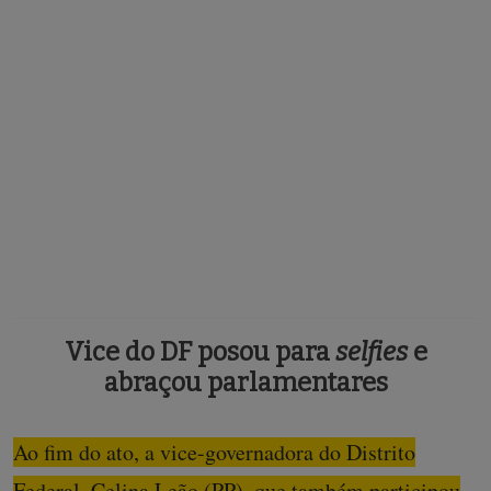
Frases personalizadas e fantasias evidenciaram o apoio dos
manifestantes a Donald Trump e o foco nas eleições do próximo ano.
Vice do DF posou para
selfies
e
abraçou parlamentares
Ao fim do ato, a vice-governadora do Distrito
Federal, Celina Leão (PP), que também participou