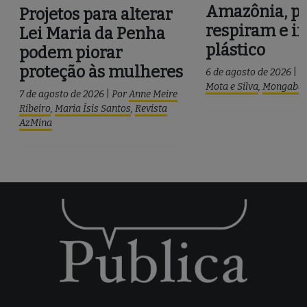
Amazônia, pe
Projetos para alterar
respiram e i
Lei Maria da Penha
plástico
podem piorar
proteção às mulheres
6 de agosto de 2026
|
P
Mota e Silva
,
Mongaba
7 de agosto de 2026
|
Por
Anne Meire
Ribeiro
,
Maria Ísis Santos
,
Revista
AzMina