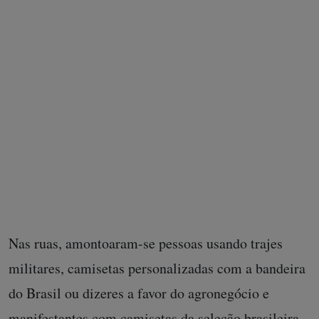
Ato bolsonarista pela anistia percorreu pontos emblemáticos de Brasíl
e terminou em frente ao Ministério dos Direitos Humanos
Nas ruas, amontoaram-se pessoas usando trajes
militares, camisetas personalizadas com a bandeira
do Brasil ou dizeres a favor do agronegócio e
manifestantes com camisetas da seleção brasileira