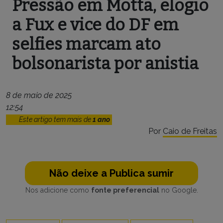
Pressão em Motta, elogio
a Fux e vice do DF em
selfies marcam ato
bolsonarista por anistia
8 de maio de 2025
12:54
Este artigo tem mais de
1 ano
Por
Caio de Freitas
Não deixe a Publica sumir
Nos adicione como
fonte preferencial
no Google.