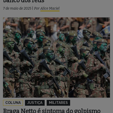
banco dos réus
7 de maio de 2025
|
Por
Alice Maciel
COLUNA
JUSTIÇA
MILITARES
Braga Netto é sintoma do golpismo