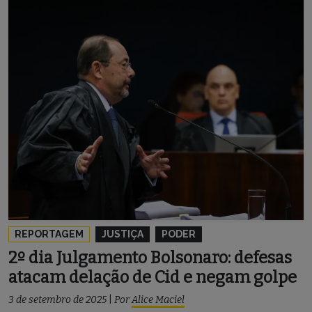
REPORTAGEM
JUSTIÇA
PODER
2º dia Julgamento Bolsonaro: defesas
atacam delação de Cid e negam golpe
3 de setembro de 2025
|
Por
Alice Maciel