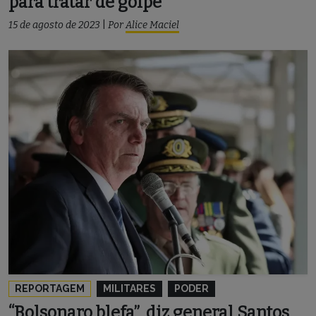
para tratar de golpe
15 de agosto de 2023
|
Por
Alice Maciel
REPORTAGEM
MILITARES
PODER
“Bolsonaro blefa”, diz general Santos