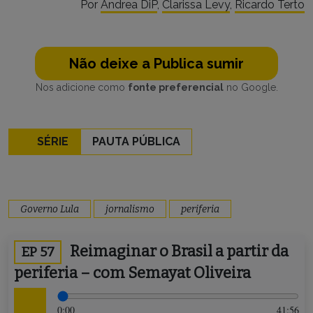
Por
Andrea DiP
,
Clarissa Levy
,
Ricardo Terto
Não deixe a Publica sumir
Nos adicione como
fonte preferencial
no Google.
SÉRIE
PAUTA PÚBLICA
Governo Lula
jornalismo
periferia
Reimaginar o Brasil a partir da
EP 57
periferia – com Semayat Oliveira
0:00
41:56