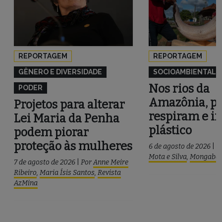
REPORTAGEM
REPORTAGEM
GÊNERO E DIVERSIDADE
SOCIOAMBIENTAL
Nos rios da
PODER
Amazônia, pe
Projetos para alterar
respiram e i
Lei Maria da Penha
plástico
podem piorar
proteção às mulheres
6 de agosto de 2026
|
P
Mota e Silva
,
Mongaba
7 de agosto de 2026
|
Por
Anne Meire
Ribeiro
,
Maria Ísis Santos
,
Revista
AzMina