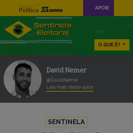
Navegação
APOIE
principal
Skip to content
O QUE É?
David Nemer
@DavidNemer
Leia mais deste autor
SENTINELA