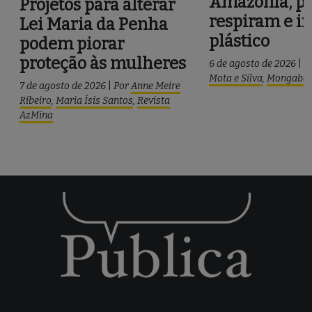
Amazônia, pe
Projetos para alterar
respiram e i
Lei Maria da Penha
plástico
podem piorar
proteção às mulheres
6 de agosto de 2026
|
P
Mota e Silva
,
Mongaba
7 de agosto de 2026
|
Por
Anne Meire
Ribeiro
,
Maria Ísis Santos
,
Revista
AzMina