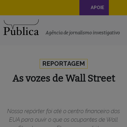
Navegação
APOIE
principal
Skip to content
Agência de jornalismo investigativo
REPORTAGEM
As vozes de Wall Street
Nossa repórter foi até o centro financeiro dos
EUA para ouvir o que os ocupantes de Wall