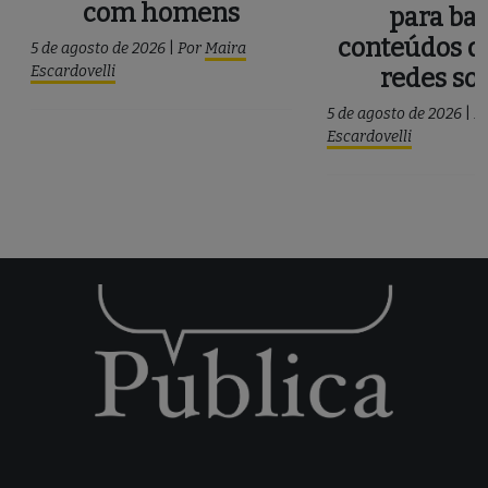
com homens
para ba
conteúdos d
5 de agosto de 2026
|
Por
Maira
Escardovelli
redes soc
5 de agosto de 2026
|
P
Escardovelli