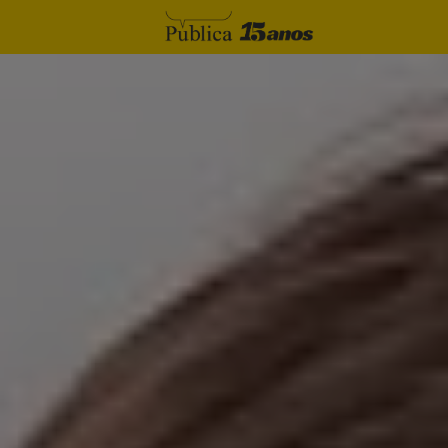
Skip to content