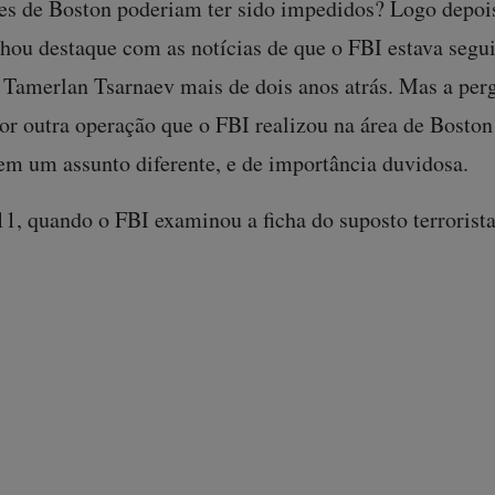
es de Boston poderiam ter sido impedidos? Logo depois
hou destaque com as notícias de que o FBI estava segui
a Tamerlan Tsarnaev mais de dois anos atrás. Mas a per
or outra operação que o FBI realizou na área de Bosto
em um assunto diferente, e de importância duvidosa.
1, quando o FBI examinou a ficha do suposto terrorist
tou como ameaça, agentes do escritório de Boston fora
rismo. Ao mesmo tempo que decidiu parar de rastrear T
ses para a Rússia, feita na época, é agora de primordial
o FBI conduziu uma intrincada operação policial contr
nha um plano fantasioso de atacar o Capitólio dos Es
role remoto.