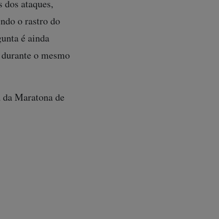
 dos ataques,
ndo o rastro do
gunta é ainda
n durante o mesmo
a da Maratona de
m atrás de outro
sarnaev – cuja
 interesse dos
a um jovem
tados Unidos com