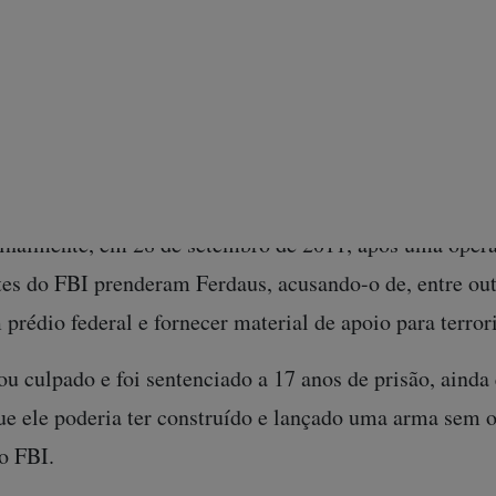
u recursos significativos para a operação, dando a Fer
vião de controle remoto F-86 Sabre e fornecendo “expl
 falso e três granadas inertes.
Ferdaus viajou para Washington, para analisar locais a
a arma – tudo isso enquanto estava sendo secretamente
Finalmente, em 28 de setembro de 2011, após uma opera
es do FBI prenderam Ferdaus, acusando-o de, entre out
 prédio federal e fornecer material de apoio para terrori
ou culpado e foi sentenciado a 17 anos de prisão, aind
ue ele poderia ter construído e lançado uma arma sem o
o FBI.