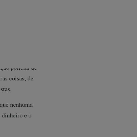
daus US$ 4 mil
osivos” para ele
 partir de onde
 filmado por
ção policial de
ras coisas, de
stas.
a que nenhuma
 dinheiro e o