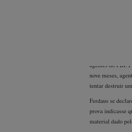
A agência destino
para comprar um a
– 25 quilos de C-4
Em maio de 2011, 
poderia lançar su
agentes do FBI. 
nove meses, agent
tentar destruir um
Ferdaus se declar
prova indicasse q
material dado pel