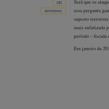
Será que os ataqu
FBI
essa pergunta gan
terrorismo
suposto terrorist
mais enfatizada p
período – focada 
Em janeiro de 201
Boston e o descar
suspeito de terro
viagem de seis me
investigadores – 
muçulmano que ti
um avião de cont