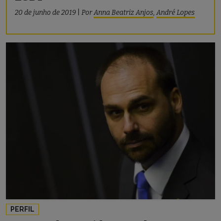
20 de junho de 2019
|
Por
Anna Beatriz Anjos
,
André Lopes
PERFIL