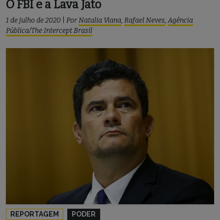
O FBI e a Lava Jato
1 de julho de 2020
|
Por
Natalia Viana
,
Rafael Neves
,
Agência
Pública/The Intercept Brasil
REPORTAGEM
PODER