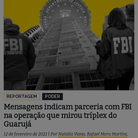
REPORTAGEM
PODER
Mensagens indicam parceria com FBI
na operação que mirou tríplex do
Guarujá
12 de fevereiro de 2021
|
Por
Natalia Viana
,
Rafael Moro Martins
,