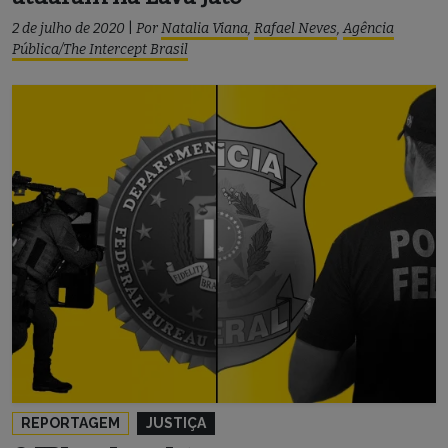
2 de julho de 2020
|
Por
Natalia Viana
,
Rafael Neves
,
Agência
Pública/The Intercept Brasil
REPORTAGEM
JUSTIÇA