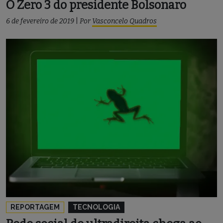
O Zero 3 do presidente Bolsonaro
6 de fevereiro de 2019
|
Por
Vasconcelo Quadros
REPORTAGEM
TECNOLOGIA