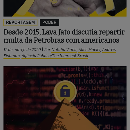
REPORTAGEM
PODER
Desde 2015, Lava Jato discutia repartir
multa da Petrobras com americanos
12 de março de 2020
|
Por
Natalia Viana
,
Alice Maciel
,
Andrew
Fishman
,
Agência Pública/The Intercept Brasil