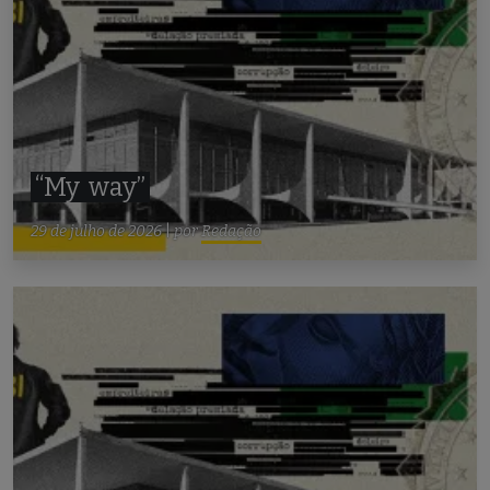
“My
way”
29 de julho de 2026
|
por
Redação