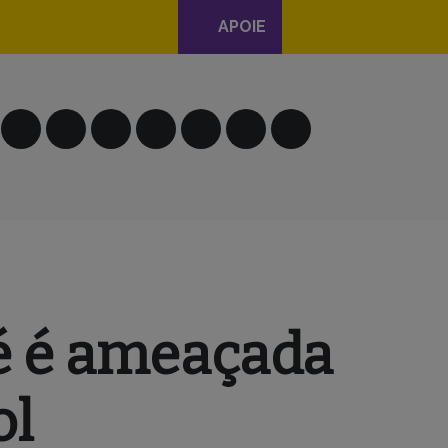
APOIE
é é ameaçada
ol