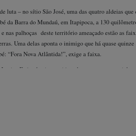
e de luta – no sítio São José, uma das quatro aldeias q
é da Barra do Mundaú, em Itapipoca, a 130 quilômetro
 e nas palhoças deste território ameaçado estão as faix
rras. Uma delas aponta o inimigo que há quase quinze 
: “Fora Nova Atlântida!”, exige a faixa.
 Justiça Federal seja vencida pelo grupo empresarial es
, a cultura e o modo de vida dos Tremembé darão lugar
tas endinheirados degustando caipirinhas enquanto esp
. A intenção da Nova Atlântida é construir um megaemp
uinhão do litoral oeste cearense, ainda pouco explorado
ão à lendária metrópole grega que repousa no oceano, 
diosidade do projeto.