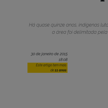
Há quase quinze anos, indígenas lut
a área foi delimitada pel
30 de janeiro de 2015
18:08
Este artigo tem mais
de
11 anos