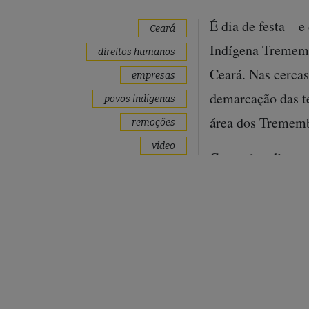
É dia de festa – 
Ceará
Indígena Trememb
direitos humanos
Ceará. Nas cercas
empresas
demarcação das te
povos indígenas
área dos Tremembé
remoções
vídeo
Caso a batalha na
palhoças, roçados
repletas de turis
partida de golfe
turístico nesse q
escolhido em alus
transmitir a gran