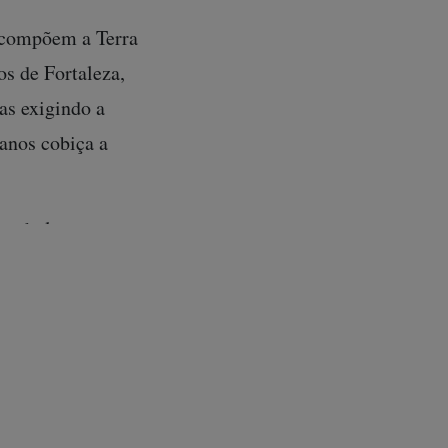
ue compõem a Terra
s de Fortaleza,
as exigindo a
anos cobiça a
panhol, as
 a piscinas
eram a próxima
reendimento
. O nome,
pretende