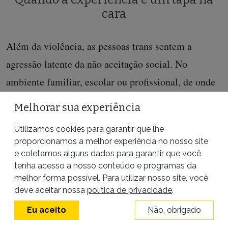
cara
Além da violência, as pessoas trans sentem a
agressão latente da não aceitação social. No
ambiente familiar, escolar ou profissional, de onde
geralmente são expulsas, é quase impossível ser
Melhorar sua experiência
trans sem dificuldades – ainda que o respeito ao
Utilizamos cookies para garantir que lhe
nome e à identidade de gênero na escola
seja um
proporcionamos a melhor experiência no nosso site
direito garantido
.
e coletamos alguns dados para garantir que você
tenha acesso a nosso conteúdo e programas da
“A maioria está no mercado do sexo justamente por
melhor forma possível. Para utilizar nosso site, você
deve aceitar nossa
política de privacidade
.
não conseguir oportunidade no mercado legal de
Eu aceito
Não, obrigado
trabalho”, explica Cris. A Antra estima que 90%