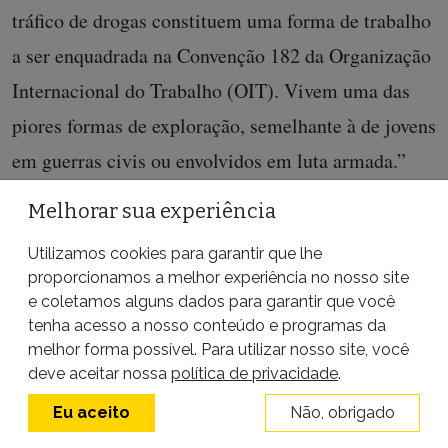
tráfico de drogas constituem uma forma de trabalho
a ser enquadrada na Convenção 182 da Organização
Internacional do Trabalho (OIT). Vivem uma das
piores formas de exploração, semelhante à de jovens
em guerras civis ou envolvidos em luta armada.”
Também a internação de Isaías é ilegal aos olhos da
Melhorar sua experiência
coordenadora da Defensoria. “Ele estava com
Utilizamos cookies para garantir que lhe
amigos e, no suposto assalto a pessoas do BRT, não
proporcionamos a melhor experiência no nosso site
e coletamos alguns dados para garantir que você
estava armado. Estava de bermuda e sem camisa.
tenha acesso a nosso conteúdo e programas da
Assim como Ryan, ele não participou de um delito
melhor forma possível. Para utilizar nosso site, você
deve aceitar nossa
política de privacidade
.
que oferecesse algum grau de violência a uma
Eu aceito
Não, obrigado
vítima ou grave ameaça, situações em que a