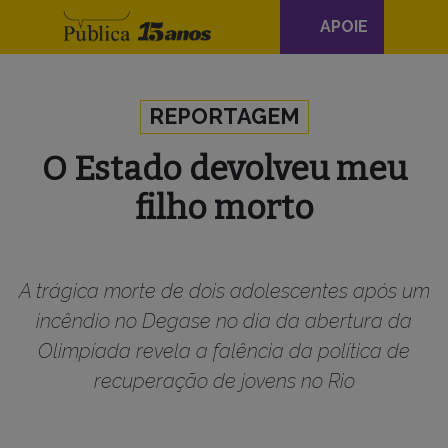
Navegação
APOIE
principal
Skip to content
REPORTAGEM
O Estado devolveu meu
filho morto
A trágica morte de dois adolescentes após um
incêndio no Degase no dia da abertura da
Olimpíada revela a falência da política de
recuperação de jovens no Rio