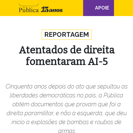
Navegação
APOIE
principal
Skip to content
REPORTAGEM
Atentados de direita
fomentaram AI-5
Cinquenta anos depois do ato que sepultou as
liberdades democráticas no país, a Pública
obtém documentos que provam que foi a
direita paramilitar, e não a esquerda, que deu
início a explosões de bombas e roubos de
armas