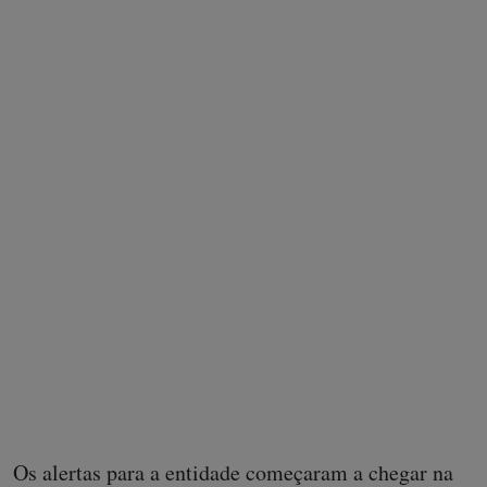
Capa do relatório sobre a missão do CICV à Amazônia em 1970
Os alertas para a entidade começaram a chegar na