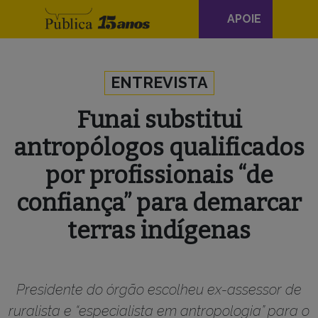
Navegação
APOIE
principal
Skip to content
ENTREVISTA
Funai substitui
antropólogos qualificados
por profissionais “de
confiança” para demarcar
terras indígenas
Presidente do órgão escolheu ex-assessor de
ruralista e “especialista em antropologia” para o