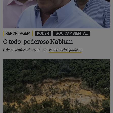
REPORTAGEM
PODER
SOCIOAMBIENTAL
O todo-poderoso Nabhan
6 de novembro de 2019
|
Por
Vasconcelo Quadros