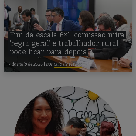
Fim
da
escala
6×1:
comissão
mira
‘regra
geral’
e
trabalhador
rural
pode
ficar
para
depois
7 de maio de 2026
|
por
Caio de Freitas