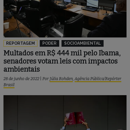
REPORTAGEM
PODER
SOCIOAMBIENTAL
Multados em R$ 444 mil pelo Ibama,
senadores votam leis com impactos
ambientais
28 de junho de 2022
|
Por
Júlia Rohden
,
Agência Pública/Repórter
Brasil