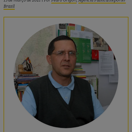
15 de março de 2021
|
Por
Pedro Grigori
,
Agência Pública/Repórter
Brasil