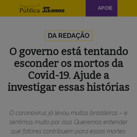
Navegação
APOIE
principal
Skip to content
DA REDAÇÃO
O governo está tentando
esconder os mortos da
Covid-19. Ajude a
investigar essas histórias
O coronavírus já levou muitos brasileiros – e
sentimos muito por isso. Queremos entender
que fatores contribuem para essas mortes.