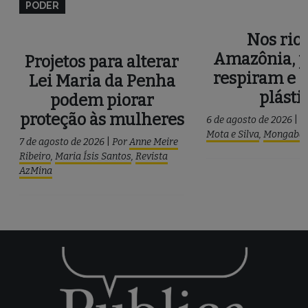
PODER
Nos rios
Amazônia, p
Projetos para alterar
respiram e 
Lei Maria da Penha
plásti
podem piorar
proteção às mulheres
6 de agosto de 2026
|
P
Mota e Silva
,
Mongaba
7 de agosto de 2026
|
Por
Anne Meire
Ribeiro
,
Maria Ísis Santos
,
Revista
AzMina