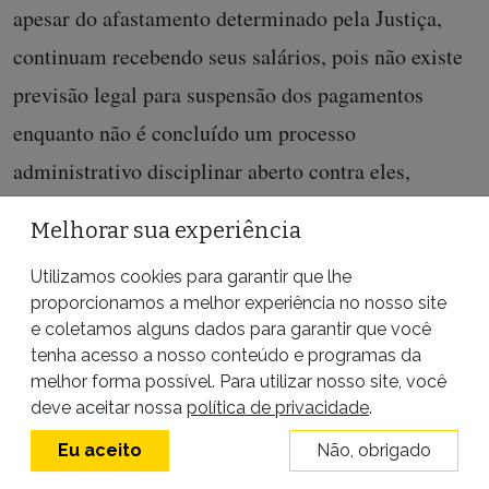
apesar do afastamento determinado pela Justiça,
continuam recebendo seus salários, pois não existe
previsão legal para suspensão dos pagamentos
enquanto não é concluído um processo
administrativo disciplinar aberto contra eles,
iniciado ainda em 2018.
Melhorar sua experiência
A pasta alegou que não poderia fornecer as
Utilizamos cookies para garantir que lhe
informações citando cinco leis (Lei Federal nº
proporcionamos a melhor experiência no nosso site
e coletamos alguns dados para garantir que você
13.869/2019 – Lei de Abuso de Autoridade –, Lei
tenha acesso a nosso conteúdo e programas da
Federal 8.112/1990, Lei Federal nº 9.784/1999, Lei
melhor forma possível. Para utilizar nosso site, você
deve aceitar nossa
política de privacidade
.
nº 8.906/1994, Lei Complementar Estadual nº
Eu aceito
Não, obrigado
491/2010) e o enunciado nº 14/16 da