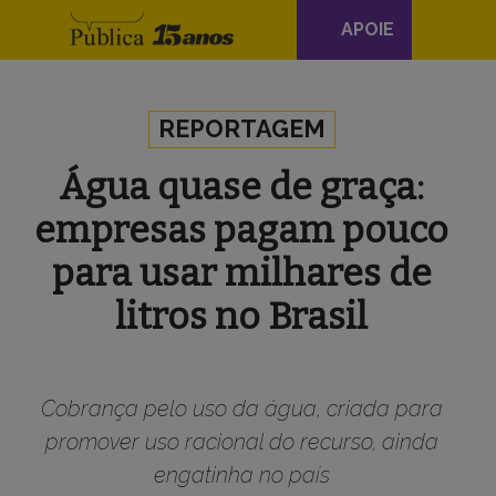
Navegação
APOIE
principal
Skip to content
REPORTAGEM
Água quase de graça:
empresas pagam pouco
para usar milhares de
litros no Brasil
Cobrança pelo uso da água, criada para
promover uso racional do recurso, ainda
engatinha no país