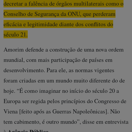
decretar a falência de órgãos multilaterais como o
Conselho de Segurança da ONU, que perderam
eficácia e legitimidade diante dos conflitos do
século 21.
Amorim defende a construção de uma nova ordem
mundial, com mais participação de países em
desenvolvimento. Para ele, as normas vigentes
foram criadas em um mundo muito diferente do de
hoje. “É como imaginar no início do século 20 a
Europa ser regida pelos princípios do Congresso de
Viena [feito após as Guerras Napoleônicas]. Não
tem cabimento, é outro mundo”, disse em entrevista
Agência Pública
à
.