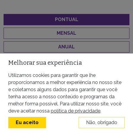
PONTUAL
MENSAL
ANUAL
Melhorar sua experiência
R$ 25
R$ 50
R$ 100
Utilizamos cookies para garantir que lhe
proporcionamos a melhor experiência no nosso site
R$ 250
R$ 500
e coletamos alguns dados para garantir que você
tenha acesso a nosso conteúdo e programas da
QUERO APOIAR
melhor forma possível. Para utilizar nosso site, você
deve aceitar nossa
política de privacidade
.
Eu aceito
Não, obrigado
PayPal