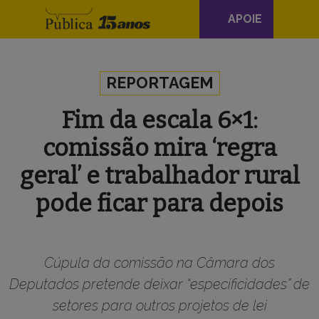
Navegação
APOIE
principal
Skip to content
REPORTAGEM
Fim da escala 6×1:
comissão mira ‘regra
geral’ e trabalhador rural
pode ficar para depois
Cúpula da comissão na Câmara dos
Deputados pretende deixar “especificidades” de
setores para outros projetos de lei