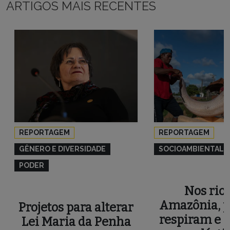
ARTIGOS MAIS RECENTES
REPORTAGEM
REPORTAGEM
GÊNERO E DIVERSIDADE
SOCIOAMBIENTAL
PODER
Nos rios
Amazônia, p
Projetos para alterar
respiram e 
Lei Maria da Penha