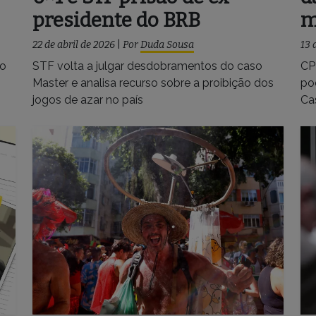
presidente do BRB
m
22 de abril de 2026
|
Por
Duda Sousa
13 
 o
STF volta a julgar desdobramentos do caso
CP
Master e analisa recurso sobre a proibição dos
po
jogos de azar no país
Ca