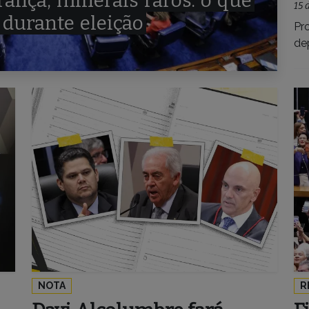
rança,
minerais
raros:
o
que
15 
durante
eleição
Pr
de
NOTA
R