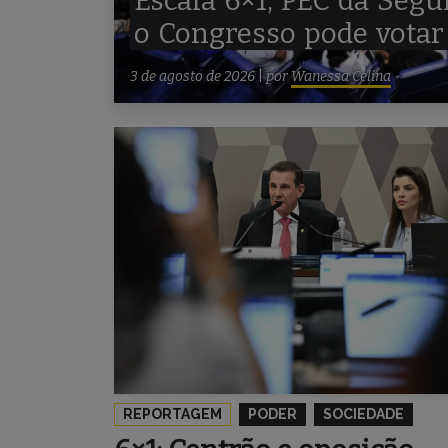
Escala
6×1,
PEC
da
Segu
o
Congresso
pode
votar
3 de agosto de 2026
|
por
Wanessa Celina
REPORTAGEM
PODER
SOCIEDADE