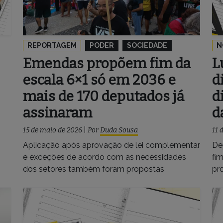
REPORTAGEM
PODER
SOCIEDADE
N
Emendas propõem fim da
L
escala 6×1 só em 2036 e
d
mais de 170 deputados já
d
assinaram
d
15 de maio de 2026
|
Por
Duda Sousa
11 
Aplicação após aprovação de lei complementar
De
e exceções de acordo com as necessidades
fim
dos setores também foram propostas
pro