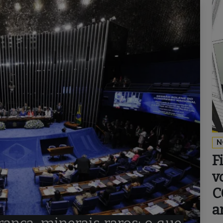
N
F
v
C
a