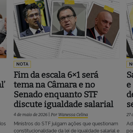
NOTA
N
Fim da escala 6×1 será
S
l’
tema na Câmara e no
e
Senado enquanto STF
d
discute igualdade salarial
s
4 de maio de 2026
|
Por
Wanessa Celina
27 
dos
Ministros do STF julgam ações que questionam
Ad
constitucionalidade da lei de igualdade salarial e
po