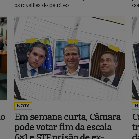
os royalties do petróleo
co
NOTA
N
ão
Em semana curta, Câmara
C
pode votar fim da escala
t
6×1 e STF prisão de ex-
d