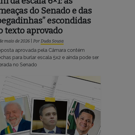
im da escala 6×1: as
meaças do Senado e das
pegadinhas” escondidas
o texto aprovado
de maio de 2026
|
Por
Duda Sousa
oposta aprovada pela Câmara contém
echas para burlar escala 5x2 e ainda pode ser
terada no Senado