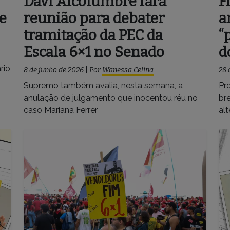
Davi Alcolumbre fará
F
e
reunião para debater
a
tramitação da PEC da
“
Escala 6×1 no Senado
d
rio
8 de junho de 2026
|
Por
Wanessa Celina
28 
Supremo também avalia, nesta semana, a
Pr
anulação de julgamento que inocentou réu no
br
caso Mariana Ferrer
al