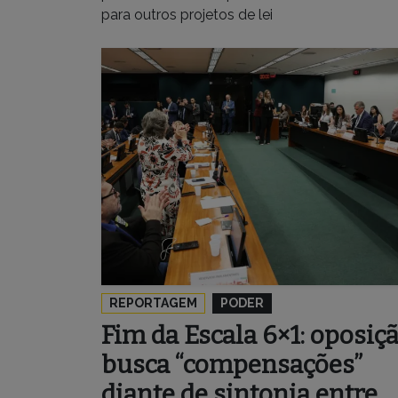
para outros projetos de lei
REPORTAGEM
PODER
Fim da Escala 6×1: oposiç
busca “compensações”
diante de sintonia entre